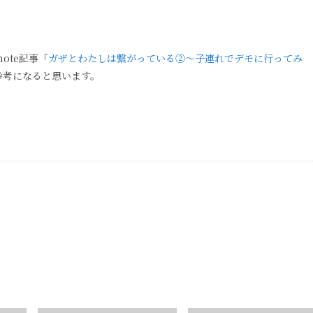
ote記事「
ガザとわたしは繋がっている②～子連れでデモに行ってみ
参考になると思います。