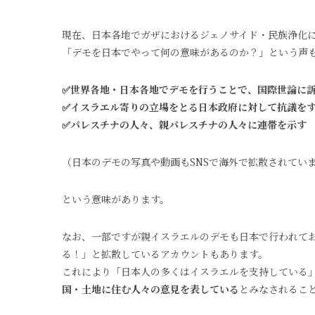
現在、日本各地でガザにおけるジェノサイド・民族浄化
「デモを日本でやって何の意味があるのか？」という声
✅世界各地・日本各地でデモを行うことで、国際世論に
✅イスラエル寄りの立場をとる日本政府に対して抗議を
✅パレスチナの人々、親パレスチナの人々に連帯を示す
（日本のデモの写真や動画もSNSで海外で拡散されてい
という意味があります。
なお、一部ですが親イスラエルのデモも日本で行われてお
る！」と拡散しているアカウントもあります。
これにより「日本人の多くはイスラエルを支持している
国・土地に住む人々の意見を表している
とみなされるこ