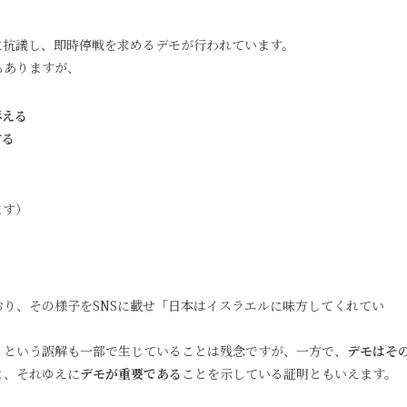
に抗議し、即時停戦を求めるデモが行われています。
もありますが、
訴える
する
ます）
り、その様子をSNSに載せ「日本はイスラエルに味方してくれてい
」という誤解も一部で生じていることは残念ですが、一方で、
デモはそ
と、それゆえに
デモが重要である
ことを示している証明ともいえます。