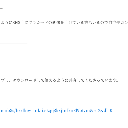
ん。
ようにSNS上にプラカードの画像を上げている方もいるので自宅やコ
ップし、ダウンロードして使えるように共有してくださっています。
nnqnb8s/h?rlkey=mkiix0zgj8kxj1nfxn3l9btvm&e=2&dl=0