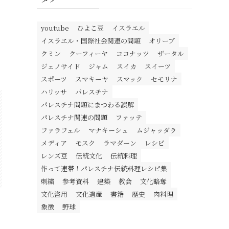
youtube
ひよこ豆
イスラエル
イスラエル・国際社会関連の問題
オリーブ
クミン
クーフィーヤ
ココナッツ
ザータル
ジェノサイド
ジャム
スイカ
スイーツ
スポーツ
スマキーヤ
スマック
セモリナ
ハリッサ
パレスチナ
パレスチナ問題にまつわる誤解
パレスチナ関連の問題
ファッテ
ファラフェル
マナキーシュ
ムジャッダラ
メディア
モスク
ラマダーン
レシピ
レンズ豆
伝統文化
伝統料理
作って連帯！パレスチナ伝統料理レシピ集
刺繍
参考資料
建築
教会
文化略奪
文化盗用
文化遺産
書籍
歴史
肉料理
象徴
野球