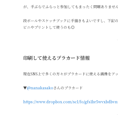
が、手ぶらでふらっと参加してもまったく問題ありませ
段ボールやスケッチブックに手描きもよいですし、下記の
ビニやプリントして使うのも◎
印刷して使えるプラカード情報
現在SNS上で多くの方々がプラカードに使える画像をア
▼
@nanakasako
さんのプラカード
https://www.dropbox.com/scl/fo/gfs1br5wvxbdbv