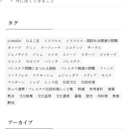
外に出てできること
タグ
youtube
ひよこ豆
イスラエル
イスラエル・国際社会関連の問題
オリーブ
クミン
クーフィーヤ
ココナッツ
ザータル
ジェノサイド
ジャム
スイカ
スイーツ
スポーツ
スマキーヤ
スマック
セモリナ
ハリッサ
パレスチナ
パレスチナ問題にまつわる誤解
パレスチナ関連の問題
ファッテ
ファラフェル
マナキーシュ
ムジャッダラ
メディア
モスク
ラマダーン
レシピ
レンズ豆
伝統文化
伝統料理
作って連帯！パレスチナ伝統料理レシピ集
刺繍
参考資料
建築
教会
文化略奪
文化盗用
文化遺産
書籍
歴史
肉料理
象徴
野球
アーカイブ