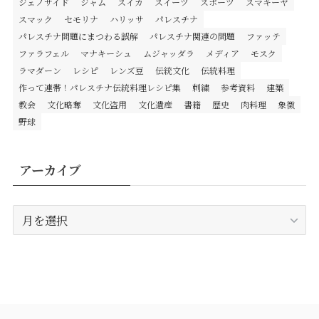
ジェノサイド
ジャム
スイカ
スイーツ
スポーツ
スマキーヤ
スマック
セモリナ
ハリッサ
パレスチナ
パレスチナ問題にまつわる誤解
パレスチナ関連の問題
ファッテ
ファラフェル
マナキーシュ
ムジャッダラ
メディア
モスク
ラマダーン
レシピ
レンズ豆
伝統文化
伝統料理
作って連帯！パレスチナ伝統料理レシピ集
刺繍
参考資料
建築
教会
文化略奪
文化盗用
文化遺産
書籍
歴史
肉料理
象徴
野球
アーカイブ
ア
ー
カ
イ
ブ