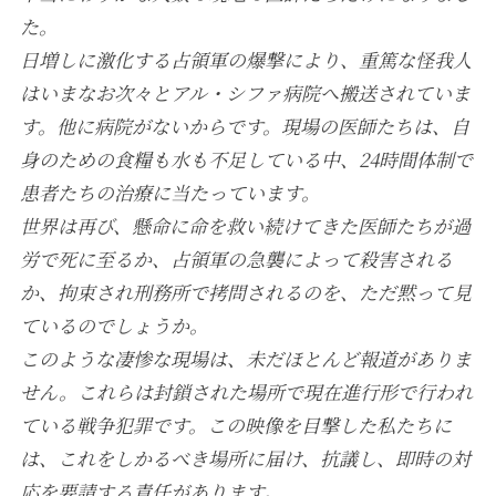
た。
日増しに激化する占領軍の爆撃により、重篤な怪我人
はいまなお次々とアル・シファ病院へ搬送されていま
す。他に病院がないからです。現場の医師たちは、自
身のための食糧も水も不足している中、24時間体制で
患者たちの治療に当たっています。
世界は再び、懸命に命を救い続けてきた医師たちが過
労で死に至るか、占領軍の急襲によって殺害される
か、拘束され刑務所で拷問されるのを、ただ黙って見
ているのでしょうか。
このような凄惨な現場は、未だほとんど報道がありま
せん。これらは封鎖された場所で現在進行形で行われ
ている戦争犯罪です。この映像を目撃した私たちに
は、これをしかるべき場所に届け、抗議し、即時の対
応を要請する責任があります。