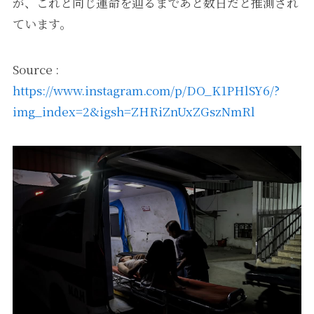
が、これと同じ運命を辿るまであと数日だと推測され
ています。
Source :
https://www.instagram.com/p/DO_K1PHlSY6/?
img_index=2&igsh=ZHRiZnUxZGszNmRl