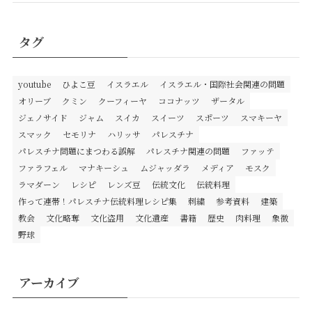
タグ
youtube
ひよこ豆
イスラエル
イスラエル・国際社会関連の問題
オリーブ
クミン
クーフィーヤ
ココナッツ
ザータル
ジェノサイド
ジャム
スイカ
スイーツ
スポーツ
スマキーヤ
スマック
セモリナ
ハリッサ
パレスチナ
パレスチナ問題にまつわる誤解
パレスチナ関連の問題
ファッテ
ファラフェル
マナキーシュ
ムジャッダラ
メディア
モスク
ラマダーン
レシピ
レンズ豆
伝統文化
伝統料理
作って連帯！パレスチナ伝統料理レシピ集
刺繍
参考資料
建築
教会
文化略奪
文化盗用
文化遺産
書籍
歴史
肉料理
象徴
野球
アーカイブ