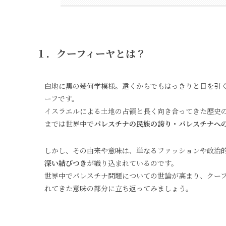
１．クーフィーヤとは？
白地に黒の幾何学模様。遠くからでもはっきりと目を引くこの布は、「クーフィーヤ（
ーフです。
イスラエルによる土地の占領と長く向き合ってきた歴史
までは世界中で
パレスチナの民族の誇り・パレスチナへ
しかし、その由来や意味は、単なるファッションや政治
深い結びつき
が織り込まれているのです。
世界中でパレスチナ問題についての世論が高まり、クー
れてきた意味の部分に立ち返ってみましょう。