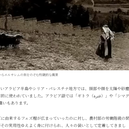
山からエルサレムの街をのぞむ牧歌的な風景
しいアラビア半島やシリア・パレスチナ地方では、頭部や顔を太陽や砂
ていました。アラビア語では「ギトラ（غترة）」や「シマグ
な違いもあります。
ズに由来するフェズ帽が広まっていったのに対し、農村部の労働階級の
がその実用性ゆえよく身に付けられ、人々の装いとして定着してきまし