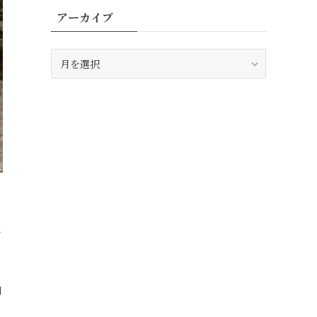
アーカイブ
ア
ー
カ
イ
ブ
塵
間