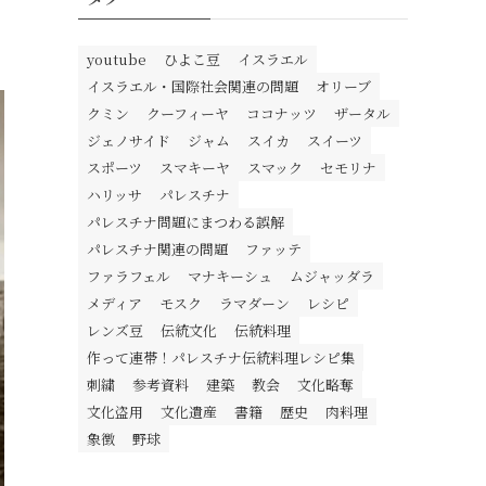
youtube
ひよこ豆
イスラエル
イスラエル・国際社会関連の問題
オリーブ
クミン
クーフィーヤ
ココナッツ
ザータル
ジェノサイド
ジャム
スイカ
スイーツ
スポーツ
スマキーヤ
スマック
セモリナ
ハリッサ
パレスチナ
パレスチナ問題にまつわる誤解
パレスチナ関連の問題
ファッテ
ファラフェル
マナキーシュ
ムジャッダラ
メディア
モスク
ラマダーン
レシピ
レンズ豆
伝統文化
伝統料理
作って連帯！パレスチナ伝統料理レシピ集
刺繍
参考資料
建築
教会
文化略奪
文化盗用
文化遺産
書籍
歴史
肉料理
象徴
野球