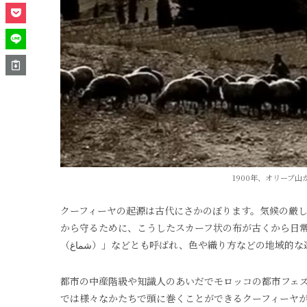
1900年、オリーブ
クーフィーヤの起源は古代にさかのぼります。気候の厳
から守るために、こうしたスカーフ状の布が古くから日常的に使われ
（شماغ）」などとも呼ばれ、色や織り方などの地域的
都市の中産階級や知識人のあいだでモロッコの都市フェ
では様々なかたちで頭に巻くことができるクーフィーヤ